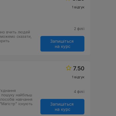
1 відгук
2 філії
ішно вчить людей
и можемо сказати,
орить
Запишіться
на курс
7.50
1 відгук
б'єднання
4 філії
я пошуку найбільш
способів навчання
"Магістр" існують
Запишіться
на курс