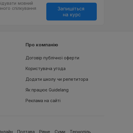
ідувати мовний
нного спілкування
Запишіться
на курс
Про компанію
Договір публічної оферти
Користувача угода
Додати школу чи репетитора
Як працює Guidelang
Реклама на сайтi
Онлайн
Полтава
Рівне
Суми
Тернопiль