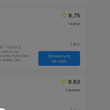
8.75
1 відгук
2 філії
RT TODAY Є
м мовою ви
а мова була вам
Запишіться
 новий світ,…
на курс
8.63
2 відгуки