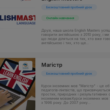
Безкоштовний пробний урок
Онлайн навчання
Друзі, наша школа English Masters усп
говорити англійською з 2010 року, і м
що люди діляться на тих, хто вже гов
англійською і тих, хто ще…
Магістр
Безкоштовний пробний урок
Курси іноземних мов "Магістр" - це о
педагогів-лінгвістів, що присвячуютьс
простих, природних і результативних 
іноземним мовам.Курси іноземних мов 
з 1998 року. До 2007 року…