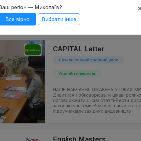
Основні напрямки діяльності нашого це
Ваш регіон — Миколаїв?
підготовки до міжнародних іспитів Ке
лінійки ESOL, таких як FCE, IELTS та ін.
Все вірно
Вибрати інше
курси іноземних мов - англійська, німе
CAPITAL Letter
Безкоштовний пробний урок
Онлайн навчання
НАШЕ НАВЧАННЯ ЦІКАВЕНА УРОКАХ МИ
Дивитися і обговорювати цікаві ролики
обговорювати цікаві статті-Вести диск
захоплюючі теми-Вчитися тільки по ці
підручниками західних видавництв
English Masters