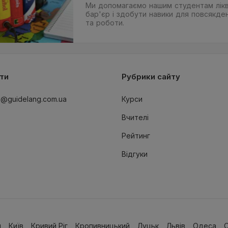
Ми допомагаємо нашим студентам лікв
бар'єр і здобути навики для повсякде
та роботи.
ти
Рубрики сайту
o@guidelang.com.ua
Курси
Вчителі
Рейтинг
Відгуки
я
Київ
Кривий Ріг
Кропивницький
Луцьк
Львів
Одеса