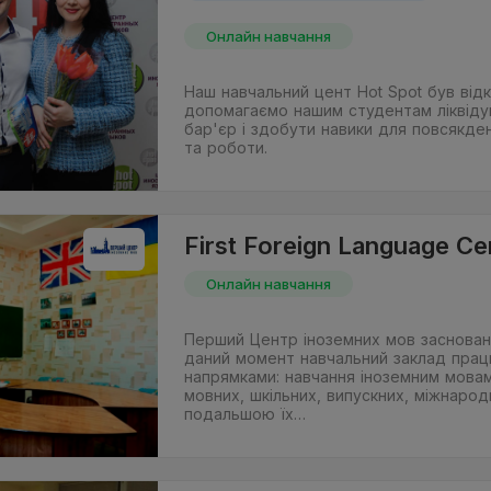
Онлайн навчання
Наш навчальний цент Hot Spot був відк
допомагаємо нашим студентам ліквіду
бар'єр і здобути навики для повсякде
та роботи.
First Foreign Language Ce
Онлайн навчання
Перший Центр іноземних мов засновани
даний момент навчальний заклад прац
напрямками: навчання іноземним мовам
мовних, шкільних, випускних, міжнародн
подальшою їх…