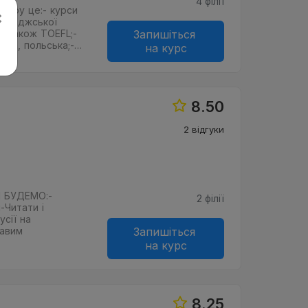
4 філії
нтру це:- курси
×
мбриджської
, а також TOEFL;-
Запишіться
цька, польська;-…
на курс
8.50
2 відгуки
 БУДЕМО:-
2 філії
-Читати і
усії на
кавим
Запишіться
на курс
8.25