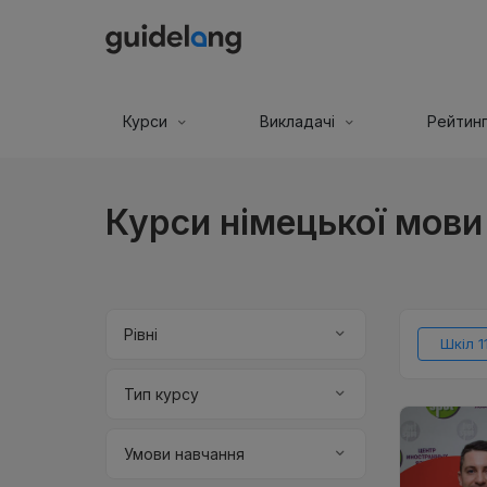
Курси
Викладачі
Рейтин
Курси німецької мови 
Рівні
Шкіл 1
Тип курсу
Умови навчання