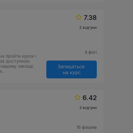
7.38
2 відгуки
4 філії
на пройти курси і
 за доступною
в нашому закладі
Запишіться
на…
на курс
6.42
3 відгуки
16 філіалів