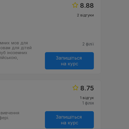
8.88
2 відгуки
земних мов для
2 філії
мовам для дітей
луб іноземних
ійською,
Запишіться
на курс
8.75
1 відгук
1 фiлiя
е вивчення
Запишіться
фері.
на курс