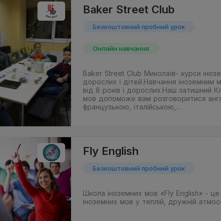
Baker Street Club
Безкоштовний пробний урок
Онлайн навчання
Baker Street Club Миколаїв- курси іно
дорослих і дітей.Навчання іноземним 
від 8 років і дорослих.Наш затишний К
мов допоможе вам розговоритися англ
французькою, італійською,…
Fly English
Безкоштовний пробний урок
Школа іноземних мов «Fly English» - ц
іноземних мов у теплій, дружній атмос