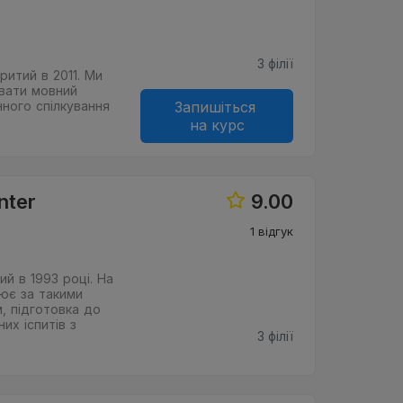
3 філії
ритий в 2011. Ми
вати мовний
нного спілкування
Запишіться
на курс
nter
9.00
1 відгук
й в 1993 році. На
ює за такими
, підготовка до
их іспитів з
3 філії