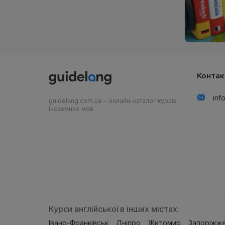
Контак
inf
guidelang.com.ua – онлайн-каталог курсів
іноземних мов
Курси англійської в інших містах:
Івано-Франківськ
Дніпро
Житомир
Запоріжж