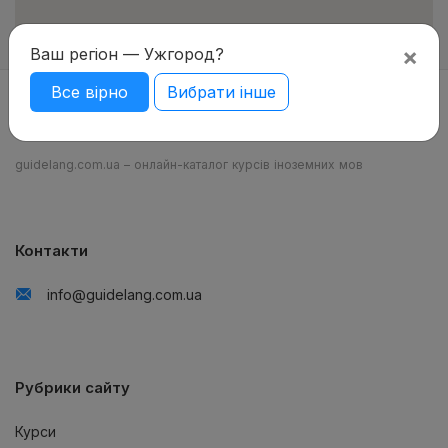
×
Ваш регіон — Ужгород?
Все вірно
Вибрати інше
guidelang.com.ua – онлайн-каталог курсів іноземних мов
Контакти
info@guidelang.com.ua
Рубрики сайту
Курси