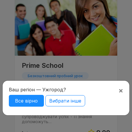
Prime School
Безкоштовний пробний урок
Онлайн навчання
×
Ваш регіон — Ужгород?
Знання іноземної мови - перепустка в
Все вірно
Вибрати інше
світ великих можливостей Ні для кого не
секрет, що всебічно розвинену людину в
житті з більшою ймовірністю буде
супроводжувати успіх - її знання
допоможуть…