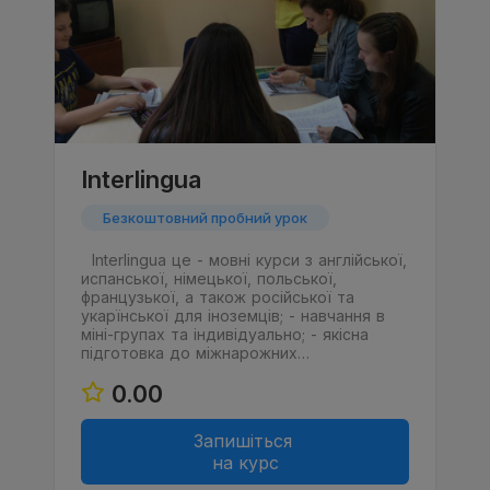
Interlingua
Безкоштовний пробний урок
Interlingua це - мовні курси з англійської,
испанської, німецької, польської,
французької, а також російської та
укарїнської для іноземців; - навчання в
міні-групах та індивідуально; - якісна
підготовка до міжнарожних…
0.00
Запишіться
на курс