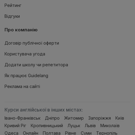
Рейтинг
Відгуки
Про компанію
Договір публічної оферти
Користувача угода
Додати школу чи репетитора
Як працює Guidelang
Реклама на сайтi
Курси англійської в інших містах:
Івано-Франківськ
Дніпро
Житомир
Запоріжжя
Київ
Кривий Ріг
Кропивницький
Луцьк
Львів
Миколаїв
Одеса
Онлайн
Полтава
Рівне
Суми
Тернопiль