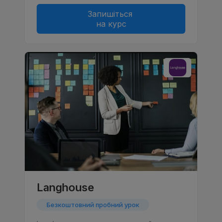
Запишіться
на курс
Langhouse
Безкоштовний пробний урок