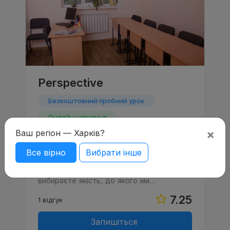
Perspective
Безкоштовний пробний урок
Онлайн навчання
×
Ваш регіон — Харків?
Курси іноземних мов «Перспектива» - це
молодий і перспективний освітній центр,
Все вірно
Вибрати інше
головним завданням якого є ваше
ефективне і комфортне навчання.
Звертаючись до нас, ви, безсумнівно,
вибираєте якість, до якого ми…
7.25
1 відгук
Запишіться