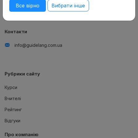
Все вірно
Вибрати інше
guidelang.com.ua – онлайн-каталог курсів іноземних мов
Контакти
info@guidelang.com.ua
Рубрики сайту
Курси
Вчителі
Рейтинг
Відгуки
Про компанію