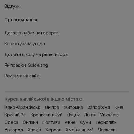
Відгуки
Про компанію
Договір публічної оферти
Користувача угода
Додати школу чи репетитора
Як працює Guidelang
Реклама на сайтi
Курси англійської в інших містах:
Івано-Франківськ
Дніпро
Житомир
Запоріжжя
Київ
Кривий Ріг
Кропивницький
Луцьк
Львів
Миколаїв
Одеса
Онлайн
Полтава
Рівне
Суми
Тернопiль
Ужгород
Харків
Херсон
Хмельницкий
Черкаси