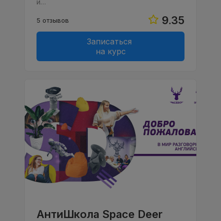
и…
9.35
5 отзывов
Записаться
на курс
АнтиШкола Space Deer