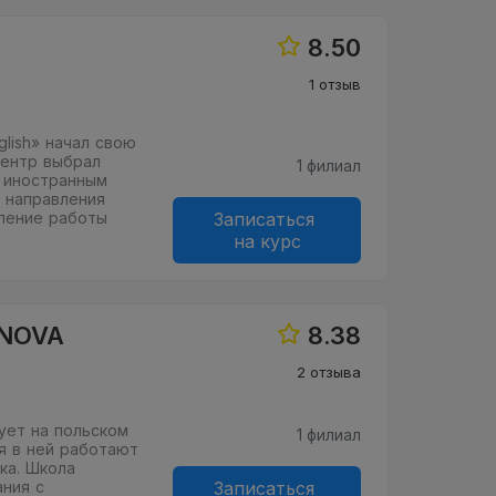
8.50
1 отзыв
glish» начал свою
центр выбрал
1 филиал
 иностранным
 направления
ление работы
Записаться
на курс
 NOVA
8.38
2 отзыва
ует на польском
1 филиал
мя в ней работают
ка. Школа
ния с
Записаться