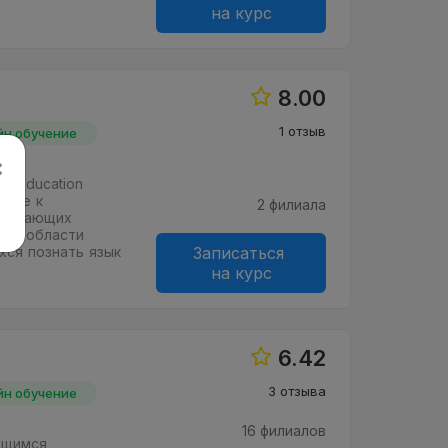
на курс
8.00
1 отзыв
йн обучение
×
ty Education
овке к
2 филиала
 желающих
и в области
хся познать язык
Записаться
на курс
6.42
3 отзыва
йн обучение
16 филиалов
ащимся