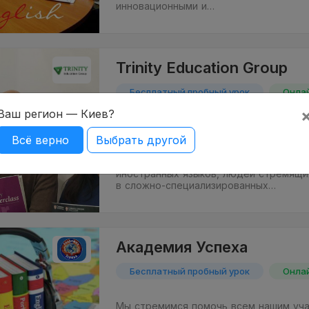
инновационными и…
Trinity Education Group
Бесплатный пробный урок
Онла
Ваш регион — Киев?
Бизнес школа иностранных языков Trini
Group - это языковой центр по подгот
Всё верно
Выбрать другой
Международным экзаменам для всех
обладать профессиональными знаниям
иностранных языков, людей стремящи
в сложно-специализированных…
Академия Успеха
Бесплатный пробный урок
Онла
Мы стремимся помочь всем нашим уч