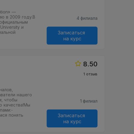
tion» —
ию в 2009 году.В
4 филиала
л официальным
niversity и
иальной
Записаться
на курс
8.50
1 отзыв
налов,
аватели нашего
м, чтобы
1 филиал
о качества!Мы
пами:-
мся понять
Записаться
на курс