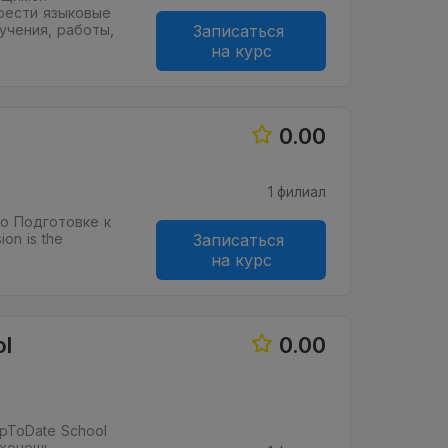
рести языковые
учения, работы,
Записаться
на курс
0.00
1 филиал
по Подготовке к
on is the
Записаться
на курс
l
0.00
pToDate School
 хочешь