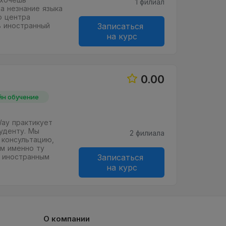
1 филиал
а незнание языка
о центра
ь иностранный
Записаться
на курс
0.00
йн обучение
ay практикует
уденту. Мы
2 филиала
 консультацию,
м именно ту
ь иностранным
Записаться
на курс
О компании