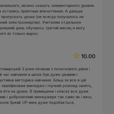
начального, можно сказать элементарного уровня.
а остались приятные впечатления. А дальше
 пропускать уроки (не всегда получалось не
ений электроэнергии). Учителям отдельное
одняшний день обучаюсь третий месяц и могу
нгл яз только вырос.
10.00
омирській 3 роки починав з початкового рівня і
й час навчання в школі був дуже цікавим і
ктивна методика навчання. Більш за все в цій
кваліфіковані викладачі і гнучкий розклад занять,
 йти на уроки. В приміщенні і класах все дуже
ливі і доброзичливі менеджери так само як і весь
школа Speak UP мені дуже подобається,