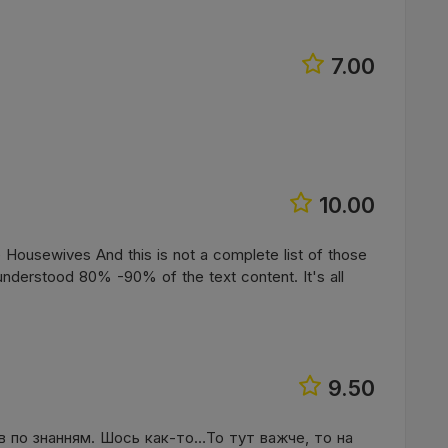
7.00
10.00
 Housewives And this is not a complete list of those
 understood 80% -90% of the text content. It's all
9.50
ув по знанням. Шось как-то…То тут важче, то на