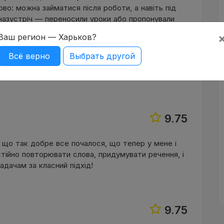
ово: можна займатися після роботи, а навіть під
назустріч — переносили уроки або пропонували
сяців у Марії, чудовий та приємний викладач, і
Ваш регион — Харьков?
добується не так як гадалосья, але я бачу
ене ще середина А2. І тепер розумію: це було
Всё верно
Выбрать другой
ура курсу продумана й цікава, багато відео та
рівня.
9.75
, що так добре все почалося, що тепер у мене і
тійно повторювати слова, придумувати речення, і
дачам за класний підхід!
9.75