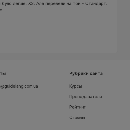
я було легше. ХЗ. Але перевели на той - Стандарт.
е.
кты
Рубрики сайта
o@guidelang.com.ua
Курсы
Преподаватели
Рейтинг
Отзывы