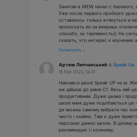
Занятия в MEW начал с базового, 
Уже после первого пробного урок
оставалось только втянуться и не
пропускать из-за веерных отключ
спасибо, за терпимость)) На сег
сказать, что интерес к изучению а
Посмотреть →
о
Артем Липчанський
Speak Up
18 Mar 2023, 14:41
Навчався школі Speak UP на м. Жит
аж дійшов до рівня C1. Весь мій це
продуктивним. Дуже цікава і проду
школі мені дуже подобаються це - 
де можна самому вибрати час коли
чисто і охайно. Там є дуже привіт
персонал данної школи. В цілому 
рекомендую її кожному.