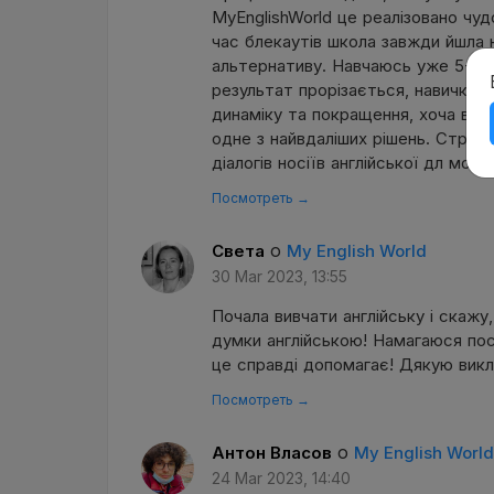
MyEnglishWorld це реалізовано чуд
час блекаутів школа завжди йшла 
альтернативу. Навчаюсь уже 5-6 мі
результат прорізається, навичка з
динаміку та покращення, хоча в м
одне з найвдаліших рішень. Структ
діалогів носіїв англійської дл мого 
Посмотреть →
о
Света
My English World
30 Mar 2023, 13:55
Почала вивчати англiйську і скажу
думки англійською! Намагаюся пос
це справді допомагає! Дякую викла
Посмотреть →
о
Антон Власов
My English World
24 Mar 2023, 14:40