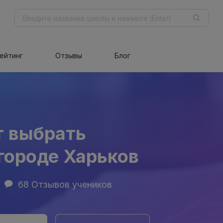
ейтинг
Отзывы
Блог
т выбрать
городе Харьков
68 Отзывов учеников