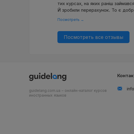
тих курсах, на яких ранiш займавс
Й зробили перерахунок. То є добр
Посмотреть →
Посмотреть все отзывы
Конта
inf
guidelang.com.ua – онлайн-каталог курсов
иностранных языков