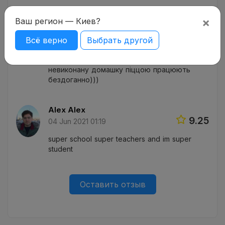
×
Катя
Ваш регион — Киев?
9.75
08 Jun 2021 20:36
Всё верно
Выбрать другой
Дуже класний підхід до навчання - я ше
такого ніде не бачила. а шррафи за
невиконану домашку піццою працюють
бездоганно)))
Alex Alex
9.25
04 Jun 2021 01:19
super school super teachers and im super
student
Оставить отзыв