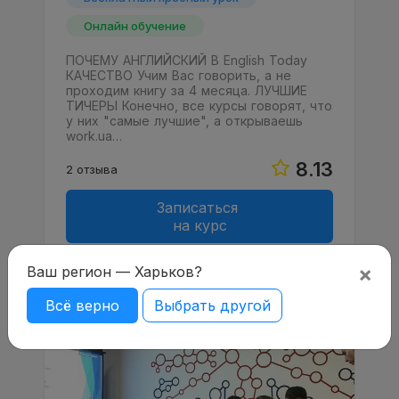
Онлайн обучение
ПОЧЕМУ АНГЛИЙСКИЙ В English Today
КАЧЕСТВО Учим Вас говорить, а не
проходим книгу за 4 месяца. ЛУЧШИЕ
ТИЧЕРЫ Конечно, все курсы говорят, что
у них "самые лучшие", а открываешь
work.ua…
8.13
2 отзыва
Записаться
на курс
×
Ваш регион — Харьков?
Всё верно
Выбрать другой