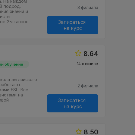
. На каждом
й подход.
3 филиала
ния знаний и
дисты
ое 2-этапное
Записаться
на курс
8.64
14 отзывов
йн обучение
школа английского
 работают
2 филиала
ами ESL. Все
дистами на
овой
Записаться
на курс
8.50