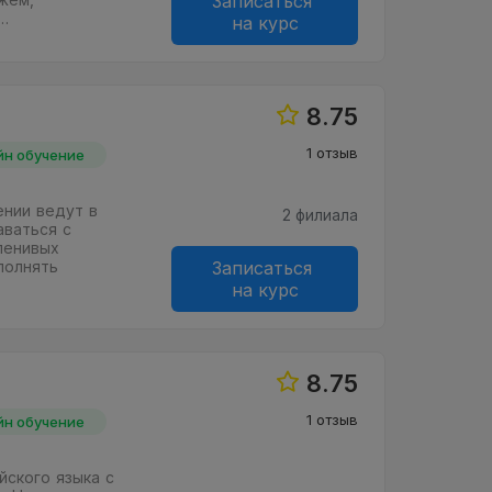
Записаться
…
на курс
8.75
1 отзыв
йн обучение
ении ведут в
2 филиала
аваться с
ленивых
полнять
Записаться
на курс
8.75
1 отзыв
йн обучение
ского языка с