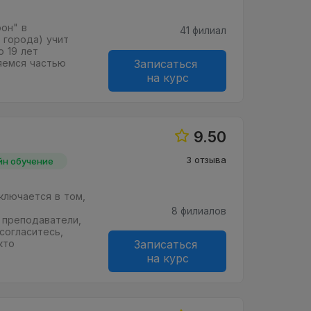
он" в
41 филиал
 города) учит
о 19 лет
ляемся частью
Записаться
на курс
9.50
3 отзыва
йн обучение
ключается в том,
8 филиалов
 преподаватели,
согласитесь,
кто
Записаться
на курс