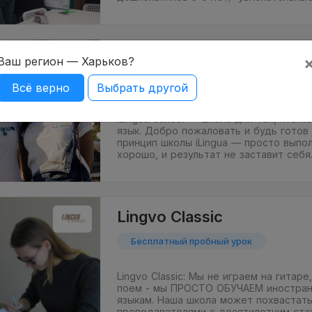
iLingua School
Ваш регион — Харьков?
Бесплатный пробный урок
Онла
Всё верно
Выбрать другой
iLingua School — школа для тех, кто х
язык. Добро пожаловать и будь готов
принцип школы iLingua — просто выпо
хорошо, и результат не заставит себ
Lingvo Classic
Бесплатный пробный урок
Lingvo Classic: Мы не играем на гитаре
поем - мы ПРОСТО ОБУЧАЕМ иностра
языкам. Наша школа может похвастат
преподавателями с десятилетним ста