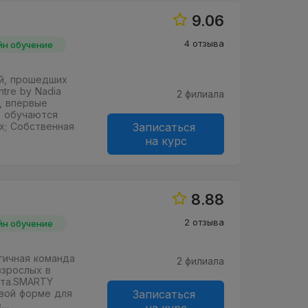
9.06
4 отзыва
йн обучение
й, прошедших
ntre by Nadia
2 филиала
, впервые
в обучаются
х; Собственная
Записаться
на курс
8.88
2 отзыва
йн обучение
гичная команда
2 филиала
взрослых в
ста.SMARTY
овой форме для
Записаться
е…