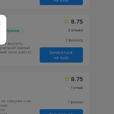
на курс
8.75
×
2 отзыва
йн обучение
2 филиала
очет выучить
 учиться!Главный
лняй свою работу
Записаться
я…
на курс
8.75
1 отзыв
, не танцуем и не
1 филиал
нным
ься
жем,