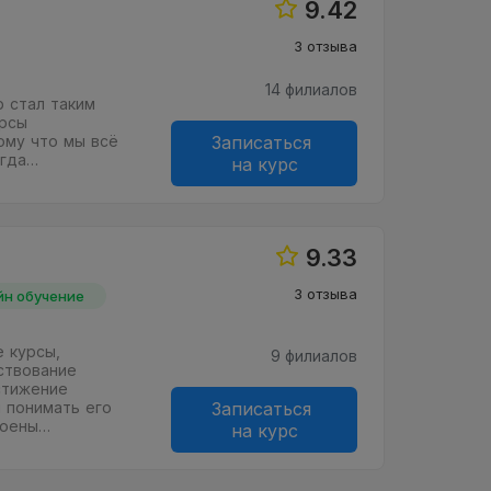
9.42
3 отзыва
14 филиалов
 стал таким
урсы
ому что мы всё
Записаться
егда…
на курс
9.33
3 отзыва
йн обучение
е курсы,
9 филиалов
ствование
стижение
и понимать его
Записаться
роены…
на курс