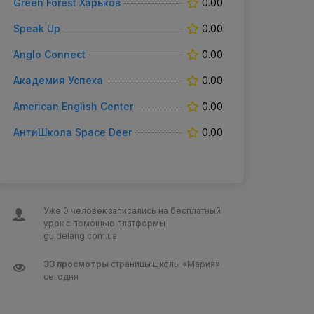
Green Forest Харьков
0.00
Speak Up
0.00
Anglo Connect
0.00
Академия Успеха
0.00
American English Center
0.00
АнтиШкола Space Deer
0.00
Уже 0 человек записались на бесплатный
урок с помощью платформы
guidelang.com.ua
33 просмотры
страницы школы «Мария»
сегодня