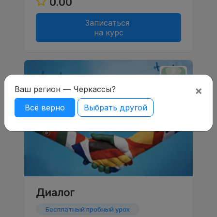
0.00
Записаться
на курс
×
Ваш регион — Черкассы?
Всё верно
Выбрать другой
Диалог
Бесплатный пробный урок